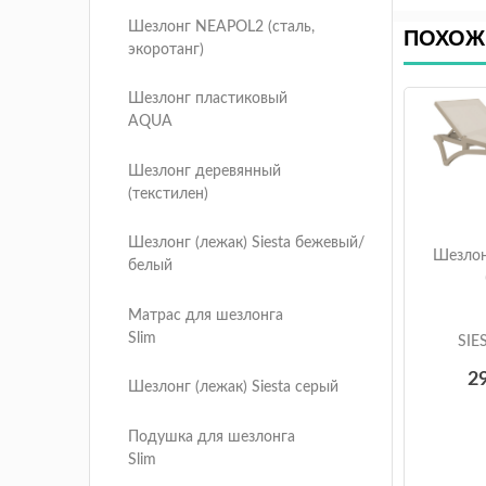
Шезлонг NEAPOL2 (сталь,
ПОХОЖ
экоротанг)
Шезлонг пластиковый
AQUA
Шезлонг деревянный
(текстилен)
Шезлонг (лежак) Siesta бежевый/
Шезлонг
белый
Матрас для шезлонга
Slim
SIE
2
Шезлонг (лежак) Siesta серый
Подушка для шезлонга
Slim