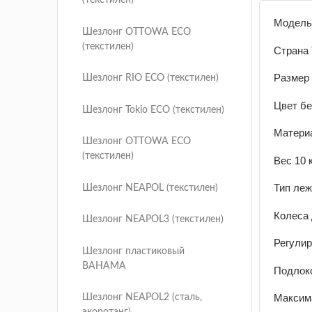
(текстилен)
Модель
Шезлонг OTTOWA ECO
(текстилен)
Страна
Размер
Шезлонг RIO ECO (текстилен)
Цвет б
Шезлонг Tokio ECO (текстилен)
Матери
Шезлонг OTTOWA ECO
(текстилен)
Вес 10 
Тип леж
Шезлонг NEAPOL (текстилен)
Колеса
Шезлонг NEAPOL3 (текстилен)
Регулир
Шезлонг пластиковый
BAHAMA
Подлоко
Максима
Шезлонг NEAPOL2 (сталь,