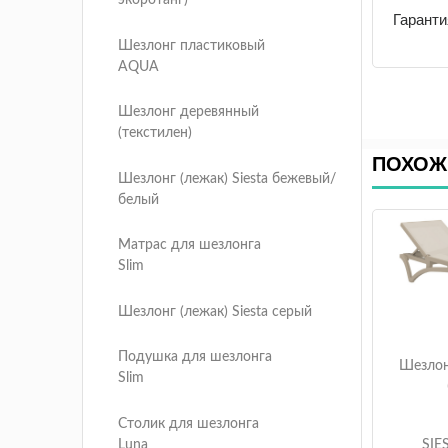
экоротанг)
Гаранти
Шезлонг пластиковый
AQUA
Шезлонг деревянный
(текстилен)
ПОХОЖ
Шезлонг (лежак) Siesta бежевый/
белый
Матрас для шезлонга
Slim
Шезлонг (лежак) Siesta серый
Подушка для шезлонга
Шезлонг
Slim
Столик для шезлонга
SIE
Luna