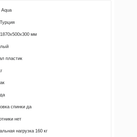
 Aqua
 Турция
 1870x500x300 мм
елый
ал пластик
кг
ак
 да
овка спинки да
тники нет
льная нагрузка 160 кг