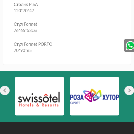
Столик PISA
120*70*47
Стул Formet
76*65*53см
Стул Formet PORTO
70*90*65