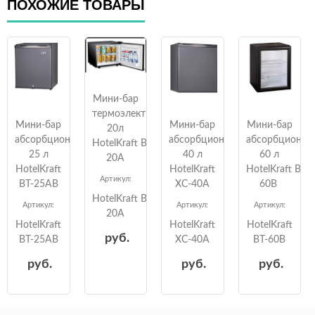
ПОХОЖИЕ ТОВАРЫ
Мини-бар
термоэлектрический
Мини-бар
Мини-бар
Мини-бар
20л
абсорбционный
абсорбционный
абсорбционны
HotelKraft BC-
25 л
40 л
60 л
20A
HotelKraft
HotelKraft
HotelKraft BT-
Артикул:
BT-25AB
XC-40A
60B
HotelKraft BC-
Артикул:
Артикул:
Артикул:
20A
HotelKraft
HotelKraft
HotelKraft
руб.
BT-25AB
XC-40A
BT-60B
руб.
руб.
руб.