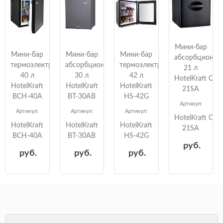
Мини-бар
Мини-бар
Мини-бар
Мини-бар
абсорбционны
термоэлектрический
абсорбционный
термоэлектрический
21 л
40 л
30 л
42 л
HotelKraft CB-
HotelKraft
HotelKraft
HotelKraft
21SA
BCH-40A
BT-30AB
HS-42G
Артикул:
Артикул:
Артикул:
Артикул:
HotelKraft CB-
HotelKraft
HotelKraft
HotelKraft
21SA
BCH-40A
BT-30AB
HS-42G
руб.
руб.
руб.
руб.