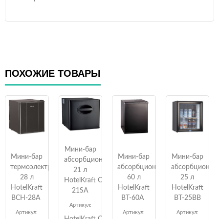
ПОХОЖИЕ ТОВАРЫ
Мини-бар
Мини-бар
Мини-бар
Мини-бар
абсорбционный
термоэлектрический
абсорбционный
абсорбционны
21 л
28 л
60 л
25 л
HotelKraft CB-
HotelKraft
HotelKraft
HotelKraft
21SA
BCH-28A
BT-60A
BT-25BB
Артикул:
Артикул:
Артикул:
Артикул: