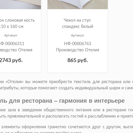
н слоновая кость
Чехол на стул
110 х 160 см
спандекс белый
Артикул:
Артикул:
Ф-00006311
НФ-00006763
зводство Отелия
Производство Отелия
2743
руб.
865
руб.
ии «Отелия» вы можете приобрести текстиль для ресторана или 
 атрибуты, которые помогают создать индивидуальный шарм и сам
ль для ресторана – гармония в интерьере
ие зала в заведении общественного питания или в ресторане го
ть привлекательной и располагать гостей к расслаблению и прият
е элементы оформления грамотно сочетаются друг с другом, выгл