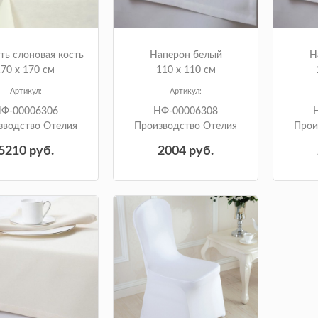
ть слоновая кость
Наперон белый
Н
70 х 170 см
110 х 110 см
Артикул:
Артикул:
Ф-00006306
НФ-00006308
зводство Отелия
Производство Отелия
Прои
5210
руб.
2004
руб.