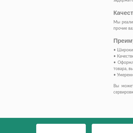
задержатс
Качес
Мы реализ
прочие ва
Преим
•
Широкий
•
Качеств
•
Оформле
товара, в
•
Умеренн
Вы может
сервировк