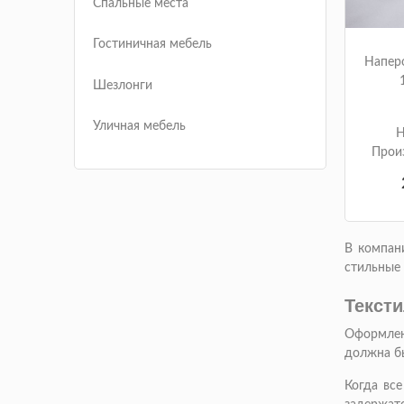
Спальные места
Гостиничная мебель
Наперо
Шезлонги
Уличная мебель
Н
Прои
В компан
стильные
Тексти
Оформлен
должна бы
Когда вс