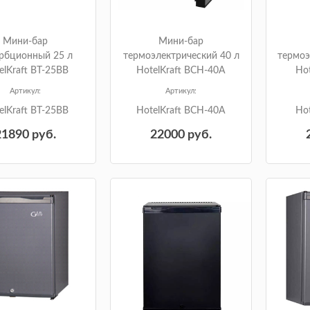
Мини-бар
Мини-бар
рбционный 25 л
термоэлектрический 40 л
термоэ
elKraft BT-25BB
HotelKraft BCH-40A
Hot
Артикул:
Артикул:
elKraft BT-25BB
HotelKraft BCH-40A
Hot
21890
руб.
22000
руб.