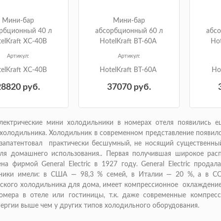
Мини-бар
Мини-бар
рбционный 40 л
абсорбционный 60 л
абс
elKraft XC-40B
HotelKraft BT-60A
Hot
Артикул:
Артикул:
elKraft XC-40B
HotelKraft BT-60A
Ho
28820
руб.
37070
руб.
лектрические мини холодильники в номерах отеля появились е
холодильника. Холодильник в современном представление появилс
 запатентовал практически бесшумный, не носящий существенны
ля домашнего использования.. Первая получившая широкое расп
на фирмой General Electric в 1927 году. General Electric прода
ники имели: в США — 98,3 % семей, в Италии — 20 %, а в СС
ского холодильника для дома, имеет компрессионное охлаждение.
омера в отеле или гостиницы, т.к. даже современные компрес
ергии выше чем у других типов холодильного оборудования.