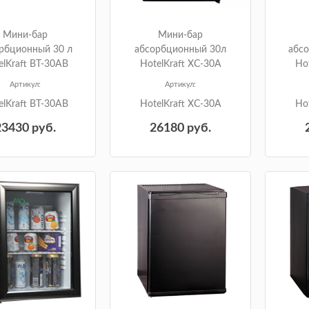
Мини-бар
Мини-бар
рбционный 30 л
абсорбционный 30л
абс
elKraft BT-30AB
HotelKraft XC-30A
Ho
Артикул:
Артикул:
elKraft BT-30AB
HotelKraft XC-30A
Ho
23430
руб.
26180
руб.