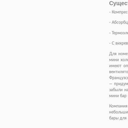
Сущес
- Компре
- Абсорб
- Термоэл
- С вихр
Для номе
мини холо
имеют оп
вентилят
Французск
— придум
забыли на
мини бар 
Компания
небольши
бары для 