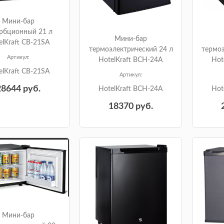
Мини-бар
рбционный 21 л
Мини-бар
elKraft CB-21SA
термоэлектрический 24 л
термоэ
Артикул:
HotelKraft BCH-24A
Hot
elKraft CB-21SA
Артикул:
28644
руб.
HotelKraft BCH-24A
Hot
18370
руб.
Мини-бар