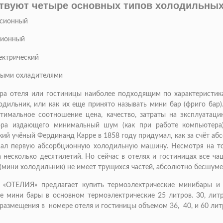
твуют четыре основных типов холодильных 
ссионный
ционный
ектрический
евыми охладителями
ра отеля или гостиницы наиболее подходящим по характеристик
дильник, или как их еще принято называть мини бар (фриго бар)
тимальное соотношение цена, качество, затраты на эксплуатаци
ора издающего минимальный шум (как при работе компьютера
ий учёный Фердинанд Карре в 1858 году придумал, как за счёт а
ал первую абсорбционную холодильную машину. Несмотря на то,
 несколько десятилетий. Но сейчас в отелях и гостиницах все ча
(мини холодильник) не имеет трущихся частей, абсолютно бесшуме
 «ОТЕЛИЯ» предлагает купить термоэлектрические минибары и 
е мини бары в основном термоэлектрические 25 литров. 30, лит
размещения в номере отеля и гостиницы объемом 36, 40, и 60 лит