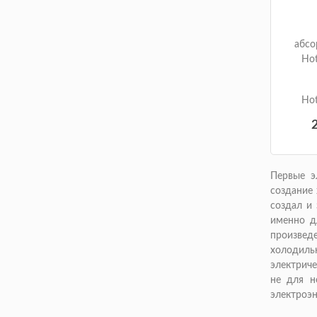
абсо
Hot
Hot
Первые э
создание 
создал и
именно д
произведе
холодиль
электриче
не для н
электроэн