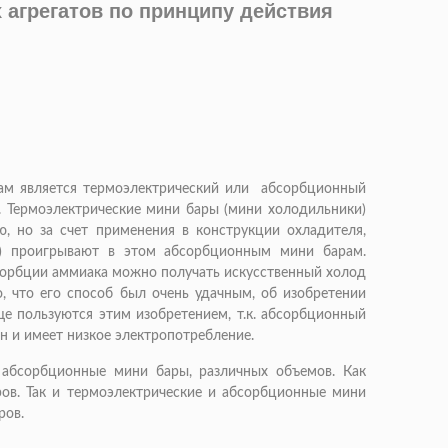
агрегатов по принципу действия
ам является термоэлектрический или абсорбционный
. Термоэлектрические мини бары (мини холодильники)
ю, но за счет применения в конструкции охладителя,
) проигрывают в этом абсорбционным мини барам.
бсорбции аммиака можно получать искусственный холод
 что его способ был очень удачным, об изобретении
ще пользуются этим изобретением, т.к. абсорбционный
н и имеет низкое электропотребление.
абсорбционные мини бары, различных объемов. Как
ров. Так и термоэлектрические и абсорбционные мини
ров.