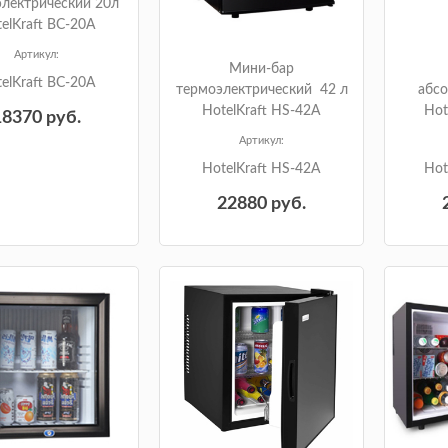
лектрический 20л
elKraft BC-20A
Артикул:
Мини-бар
elKraft BC-20A
термоэлектрический 42 л
абс
HotelKraft HS-42A
Hot
18370
руб.
Артикул:
HotelKraft HS-42A
Hot
22880
руб.