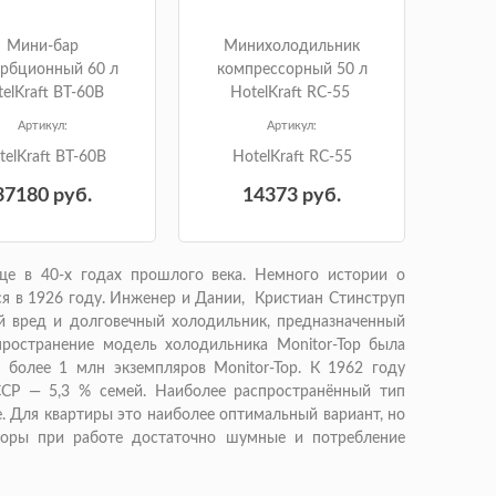
Мини-бар
Минихолодильник
орбционный 60 л
компрессорный 50 л
elKraft BT-60B
HotelKraft RC-55
Артикул:
Артикул:
telKraft BT-60B
HotelKraft RC-55
37180
руб.
14373
руб.
ще в 40-х годах прошлого века. Немного истории о
я в 1926 году. Инженер и Дании, Кристиан Стинструп
й вред и долговечный холодильник, предназначенный
ространение модель холодильника Monitor-Top была
ла более 1 млн экземпляров Monitor-Top. К 1962 году
СР — 5,3 % семей. Наиболее распространённый тип
 Для квартиры это наиболее оптимальный вариант, но
соры при работе достаточно шумные и потребление